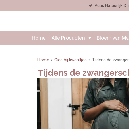
Puur, Natuurlijk & E
Ga
direct
naar
de
hoofdinhoud
Home
Alle Producten
Bloem van M
Home
»
Gids bij kwaaltjes
»
Tijdens de zwange
Tijdens de zwangersc