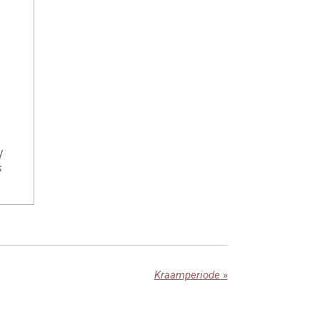
y
s
Kraamperiode
»