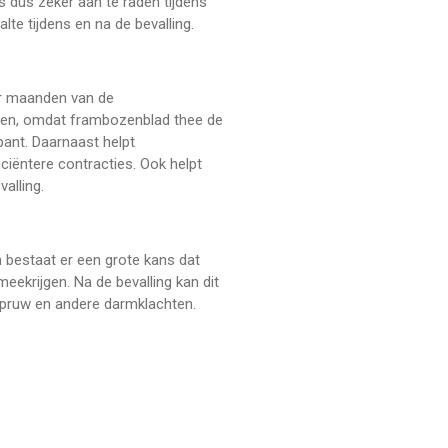
is dus zeker aan te raden tijdens
te tijdens en na de bevalling.
ar maanden van de
ken, omdat frambozenblad thee de
ant. Daarnaast helpt
ciëntere contracties. Ook helpt
alling.
n bestaat er een grote kans dat
eekrijgen. Na de bevalling kan dit
pruw en andere darmklachten.