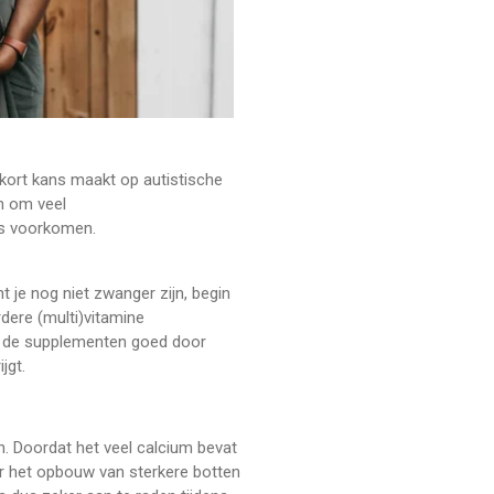
ekort kans maakt op autistische
an om veel
fs voorkomen.
 je nog niet zwanger zijn, begin
rdere (multi)vitamine
an de supplementen goed door
jgt.
n. Doordat het veel calcium bevat
r het opbouw van sterkere botten