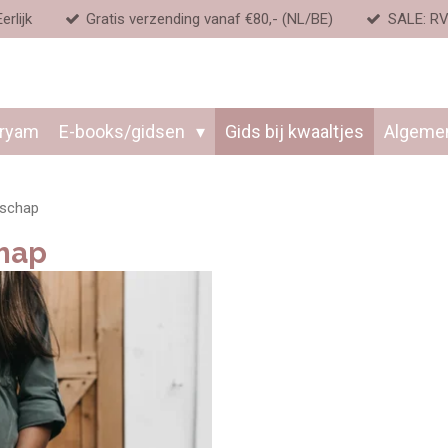
erlijk
Gratis verzending vanaf €80,- (NL/BE)
SALE: RV
aryam
E-books/gidsen
Gids bij kwaaltjes
Algeme
rschap
hap