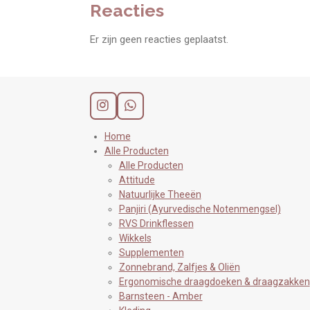
Reacties
Er zijn geen reacties geplaatst.
I
W
n
h
s
a
Home
t
t
Alle Producten
a
s
Alle Producten
g
A
Attitude
r
p
Natuurlijke Theeën
a
p
Panjiri (Ayurvedische Notenmengsel)
m
RVS Drinkflessen
Wikkels
Supplementen
Zonnebrand, Zalfjes & Oliën
Ergonomische draagdoeken & draagzakken
Barnsteen - Amber