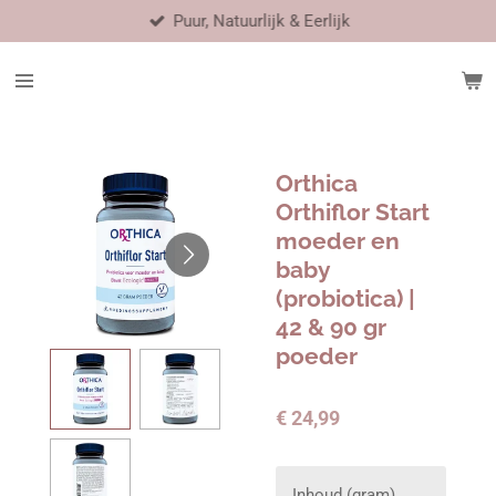
Puur, Natuurlijk & Eerlijk
Ga
direct
naar
de
hoofdinhoud
Orthica
Orthiflor Start
moeder en
baby
(probiotica) |
42 & 90 gr
poeder
€ 24,99
Inhoud (gram)