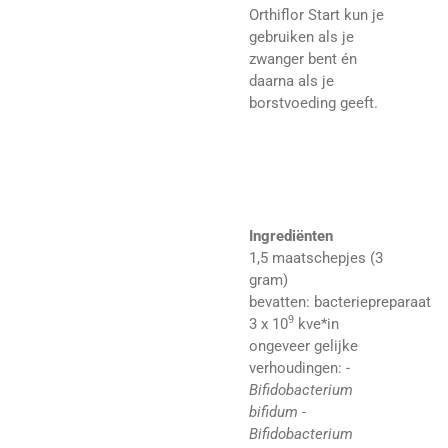
Orthiflor Start kun je
gebruiken als je
zwanger bent én
daarna als je
borstvoeding geeft.
Ingrediënten
1,5 maatschepjes (3
gram)
bevatten:
bacteriepreparaat
9
3 x 10
kve*in
ongeveer gelijke
verhoudingen:
-
Bifidobacterium
bifidum -
Bifidobacterium