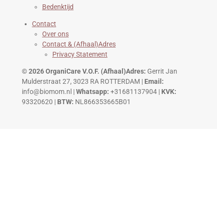
Bedenktijd
Contact
Over ons
Contact & (Afhaal)Adres
Privacy Statement
© 2026 OrganiCare V.O.F.
(Afhaal)Adres:
Gerrit Jan
Mulderstraat 27, 3023 RA ROTTERDAM |
Email:
info@biomom.nl |
Whatsapp:
+31681137904 |
KVK:
93320620 |
BTW:
NL866353665B01