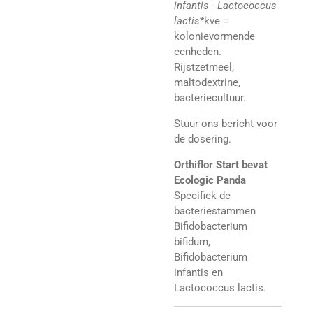
infantis - Lactococcus
lactis
*kve =
kolonievormende
eenheden.
R
ijstzetmeel,
maltodextrine,
bacteriecultuur.
Stuur ons bericht voor
de dosering.
Orthiflor Start bevat
Ecologic Panda
Specifiek de
bacteriestammen
Bifidobacterium
bifidum,
Bifidobacterium
infantis en
Lactococcus lactis.