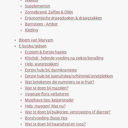
Wikkels
9
Supplementen
1
Zonnebrand, Zalfjes & Oliën
8
Ergonomische draagdoeken & draagzakken
9
Barnsteen - Amber
1
Kleding
9
s
Bloem van Maryam
t
E-books/gidsen
e
Eczeem & Eerste hapjes
r
Khichdi - helende voeding na ziekte/bevalling
r
Help, waterpokken!
e
Eerste hulp bij: darmkrampjes
n
Eerste hulp bij: luieruitslag/schimmel/smetplekken
Wat betekenen die nummers op je fruit?
Wat te doen bij mazelen?
Vaginale flora verbeteren
Musthave tips: keizersnede!
Help, muggen! Wat nu?
Wat te doen bij buikgriep, verstopping of diarree?
Borstvoeding: Basis tips
Wat te doen bij haaruitval en roos?