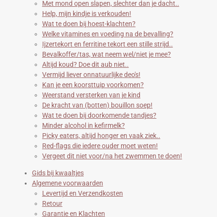
Met mond open slapen, slechter dan je dacht..
Help, mijn kindje is verkouden!
Wat te doen bij hoest-klachten?
Welke vitamines en voeding na de bevalling?
Ijzertekort en ferritine tekort een stille strijd..
Bevalkoffer/tas, wat neem wel/niet je mee?
Altijd koud? Doe dit aub niet..
Vermijd liever onnatuurlijke deo's!
Kan je een koorsttuip voorkomen?
Weerstand versterken van je kind
De kracht van (botten) bouillon soep!
Wat te doen bij doorkomende tandjes?
Minder alcohol in kefirmelk?
Picky eaters, altijd honger en vaak ziek..
Red-flags die iedere ouder moet weten!
Vergeet dit niet voor/na het zwemmen te doen!
Gids bij kwaaltjes
Algemene voorwaarden
Levertijd en Verzendkosten
Retour
Garantie en Klachten