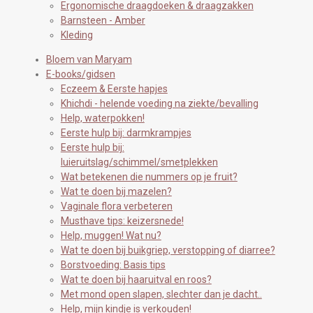
Ergonomische draagdoeken & draagzakken
Barnsteen - Amber
Kleding
Bloem van Maryam
E-books/gidsen
Eczeem & Eerste hapjes
Khichdi - helende voeding na ziekte/bevalling
Help, waterpokken!
Eerste hulp bij: darmkrampjes
Eerste hulp bij:
luieruitslag/schimmel/smetplekken
Wat betekenen die nummers op je fruit?
Wat te doen bij mazelen?
Vaginale flora verbeteren
Musthave tips: keizersnede!
Help, muggen! Wat nu?
Wat te doen bij buikgriep, verstopping of diarree?
Borstvoeding: Basis tips
Wat te doen bij haaruitval en roos?
Met mond open slapen, slechter dan je dacht..
Help, mijn kindje is verkouden!