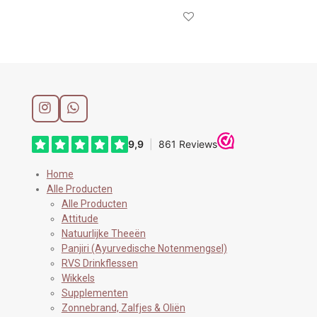
I
W
n
h
s
a
t
t
a
s
Home
g
A
Alle Producten
r
p
a
p
Alle Producten
m
Attitude
Natuurlijke Theeën
Panjiri (Ayurvedische Notenmengsel)
RVS Drinkflessen
Wikkels
Supplementen
Zonnebrand, Zalfjes & Oliën