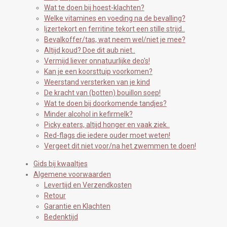
Wat te doen bij hoest-klachten?
Welke vitamines en voeding na de bevalling?
Ijzertekort en ferritine tekort een stille strijd..
Bevalkoffer/tas, wat neem wel/niet je mee?
Altijd koud? Doe dit aub niet..
Vermijd liever onnatuurlijke deo's!
Kan je een koorsttuip voorkomen?
Weerstand versterken van je kind
De kracht van (botten) bouillon soep!
Wat te doen bij doorkomende tandjes?
Minder alcohol in kefirmelk?
Picky eaters, altijd honger en vaak ziek..
Red-flags die iedere ouder moet weten!
Vergeet dit niet voor/na het zwemmen te doen!
Gids bij kwaaltjes
Algemene voorwaarden
Levertijd en Verzendkosten
Retour
Garantie en Klachten
Bedenktijd