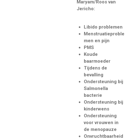
Maryam/Roos van
Jericho:
Libido problemen
Menstruatieproble
men en pijn
PMS
Koude
baarmoeder
Tijdens de
bevalling
Ondersteuning bij
Salmonella
bacterie
Ondersteuning bij
kinderwens
Ondersteuning
voor vrouwen in
de menopauze
Onvruchtbaarheid