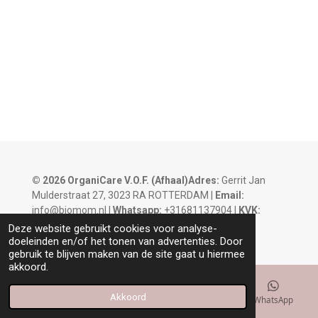
© 2026 OrganiCare V.O.F.
(Afhaal)Adres:
Gerrit Jan
Mulderstraat 27, 3023 RA ROTTERDAM |
Email:
info@biomom.nl |
Whatsapp:
+31681137904 |
KVK:
93320620 |
BTW:
NL866353665B01
Deze website gebruikt cookies voor analyse-
doeleinden en/of het tonen van advertenties. Door
gebruik te blijven maken van de site gaat u hiermee
akkoord.
Akkoord
E-mailadres
Kaart
Instagram
WhatsApp