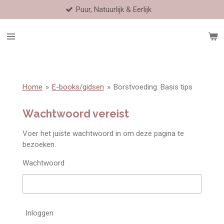
Puur, Natuurlijk & Eerlijk
Ga
direct
naar
de
hoofdinhoud
Home
»
E-books/gidsen
»
Borstvoeding: Basis tips
Wachtwoord vereist
Voer het juiste wachtwoord in om deze pagina te
bezoeken.
Wachtwoord
Inloggen