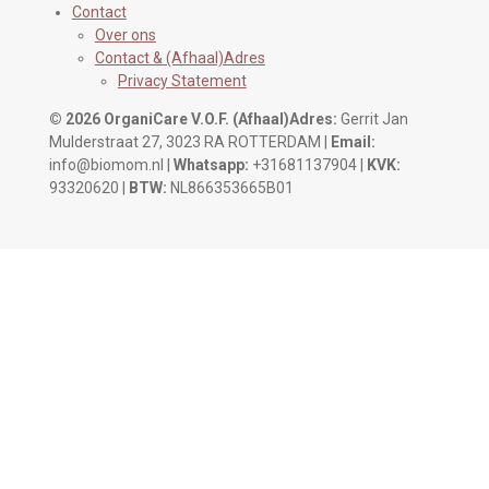
Contact
Over ons
Contact & (Afhaal)Adres
Privacy Statement
© 2026 OrganiCare V.O.F.
(Afhaal)Adres:
Gerrit Jan
Mulderstraat 27, 3023 RA ROTTERDAM |
Email:
info@biomom.nl |
Whatsapp:
+31681137904 |
KVK:
93320620 |
BTW:
NL866353665B01