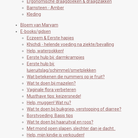
Ergonomische draagdoeken & draagzakken
Barnsteen - Amber
Kleding
Bloem van Maryam
E-books/gidsen
Eczeem & Eerste hapjes
Khichdi - helende voeding na ziekte/bevalling
Help, waterpokken!
Eerste hulp bij: darmkrampjes
Eerste hulp bij:
luieruitslag/schimmel/smetplekken
Wat betekenen die nummers op je fruit?
Wat te doen bij mazelen?
Vaginale flora verbeteren
Musthave tips: keizersnede!
Help, muggen! Wat nu?
Wat te doen bij buikgriep, verstopping of diarree?
Borstvoeding: Basis tips
Wat te doen bij haaruitval en roos?
Met mond open slapen, slechter dan je dacht..
Help, mijn kindje is verkouden!