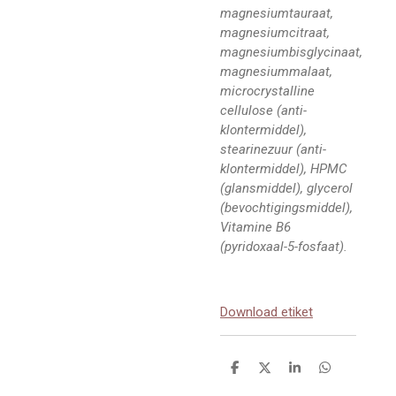
magnesiumtauraat,
magnesiumcitraat,
magnesiumbisglycinaat,
magnesiummalaat,
microcrystalline
cellulose (anti-
klontermiddel),
stearinezuur (anti-
klontermiddel), HPMC
(glansmiddel), glycerol
(bevochtigingsmiddel),
Vitamine B6
(pyridoxaal-5-fosfaat).
Download etiket
D
D
S
D
e
e
h
e