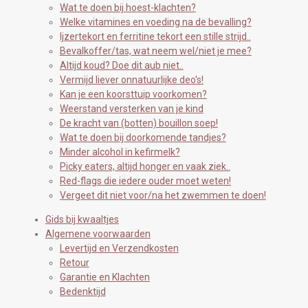
Wat te doen bij hoest-klachten?
Welke vitamines en voeding na de bevalling?
Ijzertekort en ferritine tekort een stille strijd..
Bevalkoffer/tas, wat neem wel/niet je mee?
Altijd koud? Doe dit aub niet..
Vermijd liever onnatuurlijke deo's!
Kan je een koorsttuip voorkomen?
Weerstand versterken van je kind
De kracht van (botten) bouillon soep!
Wat te doen bij doorkomende tandjes?
Minder alcohol in kefirmelk?
Picky eaters, altijd honger en vaak ziek..
Red-flags die iedere ouder moet weten!
Vergeet dit niet voor/na het zwemmen te doen!
Gids bij kwaaltjes
Algemene voorwaarden
Levertijd en Verzendkosten
Retour
Garantie en Klachten
Bedenktijd