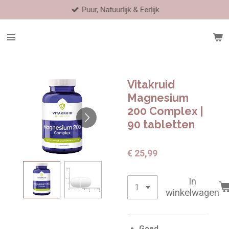
Puur, Natuurlijk & Eerlijk
Ga
direct
naar
de
hoofdinhoud
Vitakruid
Magnesium
200 Complex |
90 tabletten
€ 25,99
In
winkelwagen
Goed