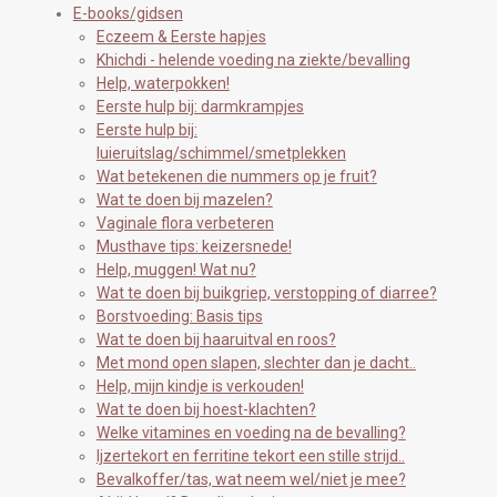
E-books/gidsen
Eczeem & Eerste hapjes
Khichdi - helende voeding na ziekte/bevalling
Help, waterpokken!
Eerste hulp bij: darmkrampjes
Eerste hulp bij:
luieruitslag/schimmel/smetplekken
Wat betekenen die nummers op je fruit?
Wat te doen bij mazelen?
Vaginale flora verbeteren
Musthave tips: keizersnede!
Help, muggen! Wat nu?
Wat te doen bij buikgriep, verstopping of diarree?
Borstvoeding: Basis tips
Wat te doen bij haaruitval en roos?
Met mond open slapen, slechter dan je dacht..
Help, mijn kindje is verkouden!
Wat te doen bij hoest-klachten?
Welke vitamines en voeding na de bevalling?
Ijzertekort en ferritine tekort een stille strijd..
Bevalkoffer/tas, wat neem wel/niet je mee?