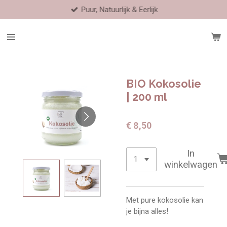
Puur, Natuurlijk & Eerlijk
Ga
direct
naar
de
hoofdinhoud
BIO Kokosolie
| 200 ml
€ 8,50
In
winkelwagen
Met pure kokosolie kan
je bijna alles!