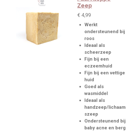
3
r
r
r
r
Zeep
.
e
e
e
e
5
€ 4,99
n
n
n
n
s
Werkt
t
ondersteunend bij
e
roos
r
Ideaal als
r
scheerzeep
e
Fijn bij een
n
eczeemhuid
Fijn bij een vettige
huid
Goed als
wasmiddel
Ideaal als
handzeep/lichaam
szeep
Ondersteunend bij
baby acne en berg