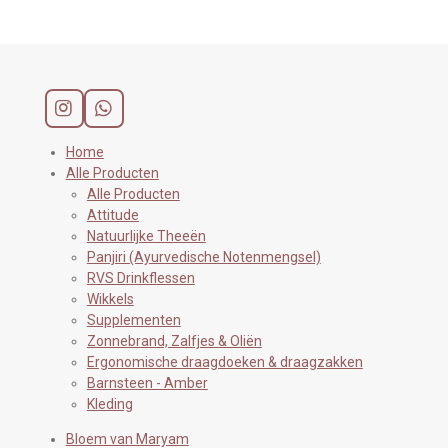
I
W
n
h
s
a
Home
t
t
Alle Producten
a
s
Alle Producten
g
A
Attitude
r
p
Natuurlijke Theeën
a
p
Panjiri (Ayurvedische Notenmengsel)
m
RVS Drinkflessen
Wikkels
Supplementen
Zonnebrand, Zalfjes & Oliën
Ergonomische draagdoeken & draagzakken
Barnsteen - Amber
Kleding
Bloem van Maryam