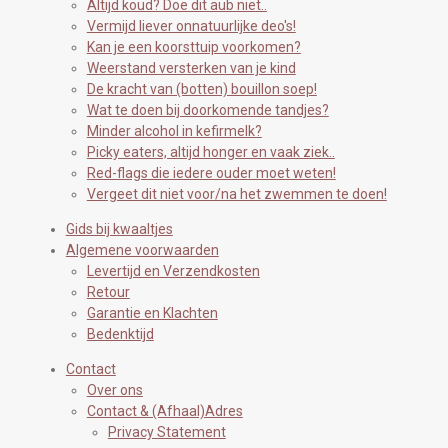
Altijd koud? Doe dit aub niet..
Vermijd liever onnatuurlijke deo's!
Kan je een koorsttuip voorkomen?
Weerstand versterken van je kind
De kracht van (botten) bouillon soep!
Wat te doen bij doorkomende tandjes?
Minder alcohol in kefirmelk?
Picky eaters, altijd honger en vaak ziek..
Red-flags die iedere ouder moet weten!
Vergeet dit niet voor/na het zwemmen te doen!
Gids bij kwaaltjes
Algemene voorwaarden
Levertijd en Verzendkosten
Retour
Garantie en Klachten
Bedenktijd
Contact
Over ons
Contact & (Afhaal)Adres
Privacy Statement