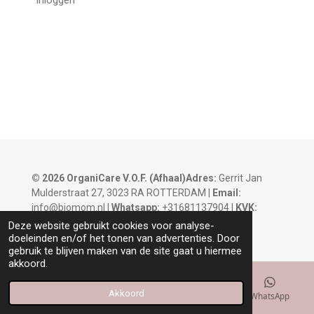
© 2026 OrganiCare V.O.F.
(Afhaal)Adres:
Gerrit Jan
Mulderstraat 27, 3023 RA ROTTERDAM |
Email:
info@biomom.nl |
Whatsapp:
+31681137904 |
KVK:
93320620 |
BTW:
NL866353665B01
Deze website gebruikt cookies voor analyse-
doeleinden en/of het tonen van advertenties. Door
gebruik te blijven maken van de site gaat u hiermee
akkoord.
Akkoord
E-mailadres
Kaart
Instagram
WhatsApp