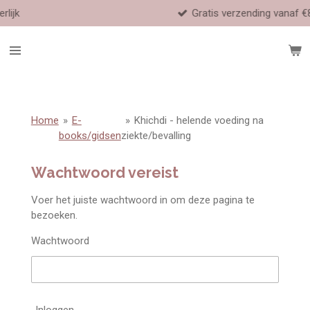
Gratis verzending vanaf €80,- (NL/
Ga
direct
naar
de
hoofdinhoud
Home
»
E-
»
Khichdi - helende voeding na
books/gidsen
ziekte/bevalling
Wachtwoord vereist
Voer het juiste wachtwoord in om deze pagina te
bezoeken.
Wachtwoord
Inloggen