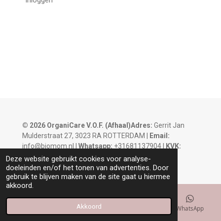
© 2026 OrganiCare V.O.F.
(Afhaal)Adres:
Gerrit Jan
Mulderstraat 27, 3023 RA ROTTERDAM |
Email:
info@biomom.nl |
Whatsapp:
+31681137904 |
KVK:
93320620 |
BTW:
NL866353665B01
Deze website gebruikt cookies voor analyse-
doeleinden en/of het tonen van advertenties. Door
gebruik te blijven maken van de site gaat u hiermee
akkoord.
Akkoord
E-mailadres
Kaart
Instagram
WhatsApp