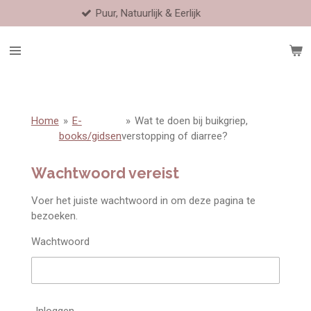
Puur, Natuurlijk & Eerlijk
Ga
direct
naar
de
hoofdinhoud
Home
»
E-
»
Wat te doen bij buikgriep,
books/gidsen
verstopping of diarree?
Wachtwoord vereist
Voer het juiste wachtwoord in om deze pagina te
bezoeken.
Wachtwoord
Inloggen