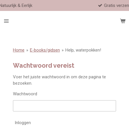
jk
Gratis verzending vanaf €80,
Ga
direct
naar
de
hoofdinhoud
Home
»
E-books/gidsen
»
Help, waterpokken!
Wachtwoord vereist
Voer het juiste wachtwoord in om deze pagina te
bezoeken.
Wachtwoord
Inloggen