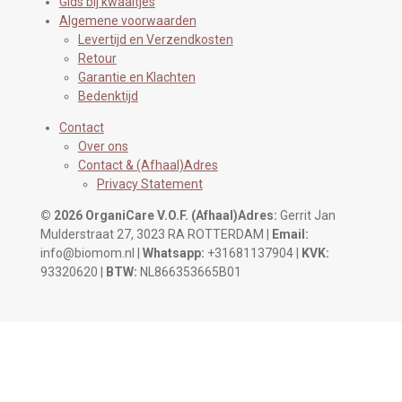
Gids bij kwaaltjes
Algemene voorwaarden
Levertijd en Verzendkosten
Retour
Garantie en Klachten
Bedenktijd
Contact
Over ons
Contact & (Afhaal)Adres
Privacy Statement
© 2026 OrganiCare V.O.F.
(Afhaal)Adres:
Gerrit Jan
Mulderstraat 27, 3023 RA ROTTERDAM |
Email:
info@biomom.nl |
Whatsapp:
+31681137904 |
KVK:
93320620 |
BTW:
NL866353665B01