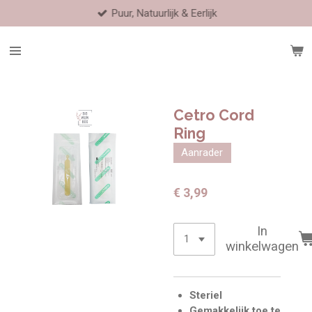
Puur, Natuurlijk & Eerlijk
Ga
direct
naar
de
hoofdinhoud
Cetro Cord
Ring
Aanrader
€ 3,99
In
winkelwagen
Steriel
Gemakkelijk toe te