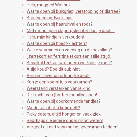
Help, muggen! Wat nu?
Wat te doen bij buikgriep, verstopping of diarree?
Borstvoeding: Basis tips
Wat te doen bij haaruitval en roos?
Met mond open slapen, slechter dan je dacht..
Help, mijn kindje is verkouden!
Wat te doen bij hoest-klachten?
Welke vitamines en voeding na de bevalling?
Ijzertekort en ferritine tekort een stille strijd..
Bevalkoffer/tas, wat neem wel/niet je mee?
Altijd koud? Doe dit aub niet..
Vermijd liever onnatuurlijke deo's!
Kan je een koorsttuip voorkomen?
Weerstand versterken van je kind
De kracht van (botten) bouillon soep!
Wat te doen bij doorkomende tandjes?
Minder alcohol in kefirmelk?
Picky eaters, altijd honger en vaak ziek..
Red-flags die iedere ouder moet weten!
Vergeet dit niet voor/na het zwemmen te doen!