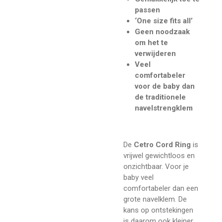
passen
‘One size fits all’
Geen noodzaak
om het te
verwijderen
Veel
comfortabeler
voor de baby dan
de traditionele
navelstrengklem
De
Cetro Cord Ring
is
vrijwel gewichtloos en
onzichtbaar. Voor je
baby veel
comfortabeler dan een
grote navelklem. De
kans op ontstekingen
is daarom ook kleiner.