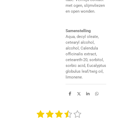
met ogen, slijmvliezen
en open wonden.
Samenstelling
Aqua, decyl oleate,
cetearyl alcohol,
alcohol, Calendula
officinalis extract,
ceteareth-20, sorbitol,
sorbic acid, Eucalyptus
globulus leaf/twig oil,
limonene.
D
D
S
D
e
e
h
e
l
e
a
l
e
l
r
e
1
2
3
4
5
n
e
n
S
R
t