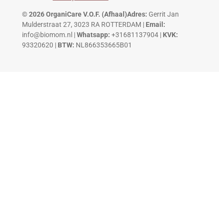
© 2026 OrganiCare V.O.F.
(Afhaal)Adres:
Gerrit Jan
Mulderstraat 27, 3023 RA ROTTERDAM |
Email:
info@biomom.nl |
Whatsapp:
+31681137904 |
KVK:
93320620 |
BTW:
NL866353665B01