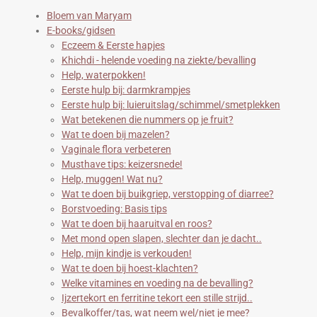
t
Bloem van Maryam
e
E-books/gidsen
r
Eczeem & Eerste hapjes
r
Khichdi - helende voeding na ziekte/bevalling
e
Help, waterpokken!
n
Eerste hulp bij: darmkrampjes
Eerste hulp bij: luieruitslag/schimmel/smetplekken
Wat betekenen die nummers op je fruit?
Wat te doen bij mazelen?
Vaginale flora verbeteren
Musthave tips: keizersnede!
Help, muggen! Wat nu?
Wat te doen bij buikgriep, verstopping of diarree?
Borstvoeding: Basis tips
Wat te doen bij haaruitval en roos?
Met mond open slapen, slechter dan je dacht..
Help, mijn kindje is verkouden!
Wat te doen bij hoest-klachten?
Welke vitamines en voeding na de bevalling?
Ijzertekort en ferritine tekort een stille strijd..
Bevalkoffer/tas, wat neem wel/niet je mee?