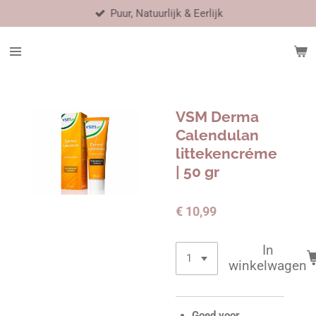
Puur, Natuurlijk & Eerlijk
Ga
direct
naar
de
hoofdinhoud
VSM Derma
Calendulan
littekencréme
| 50 gr
€ 10,99
In
winkelwagen
Goed voor