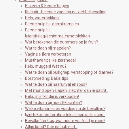
Eczeem & Eerste hapjes
Khichdi - helende voeding na ziekte/bevalling
Help, waterpokken!
Eerste hulp bij: darmkrampjes
Eerste hulp bij:
luieruitslag/schimmel/smetplekken
Wat betekenen die nummers op je fruit?
Wat te doen bij mazelen?
Vaginale flora verbeteren
Musthave tips: keizersnede!
Help, muggen! Wat nu?
Wat te doen bij buikgriep, verstopping of diarree?
Borstvoeding: Basis tips
Wat te doen bij haaruitval en roos?
Met mond open slapen, slechter dan je dacht..
Help, mijn kindje is verkouden!
Wat te doen bij hoest-klachten?
Welke vitamines en voeding na de bevalling?
Ijzertekort en ferritine tekort een stille strijd..
Bevalkoffer/tas, wat neem wel/niet je mee?
Altijd koud? Doe dit aub niet..