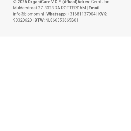
© 2026 OrganiCare V.O.F.
(Afhaal)Adres:
Gerrit Jan
Mulderstraat 27, 3023 RA ROTTERDAM |
Email:
info@biomom.nl |
Whatsapp:
+31681137904 |
KVK:
93320620 |
BTW:
NL866353665B01