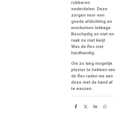
rubberen
onderdelen. Deze
zorgen voor een
goede afdichting en
voorkomen lekkage.
Beschadig ze niet en
raak ze niet kwijt.
Was de fles niet
hardhandig.
Om zo lang mogelijk
plezier te hebben van
de fles raden we aan
deze met de hand af
te wassen.
D
D
S
D
e
e
h
e
l
e
a
l
e
l
r
e
n
e
n