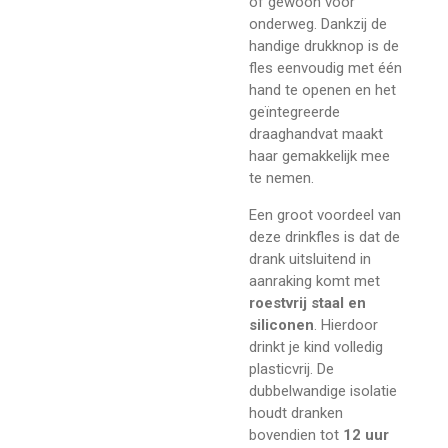
of gewoon voor
onderweg. Dankzij de
handige drukknop is de
fles eenvoudig met één
hand te openen en het
geïntegreerde
draaghandvat maakt
haar gemakkelijk mee
te nemen.
Een groot voordeel van
deze drinkfles is dat de
drank uitsluitend in
aanraking komt met
roestvrij staal en
siliconen
. Hierdoor
drinkt je kind volledig
plasticvrij. De
dubbelwandige isolatie
houdt dranken
bovendien tot
12 uur