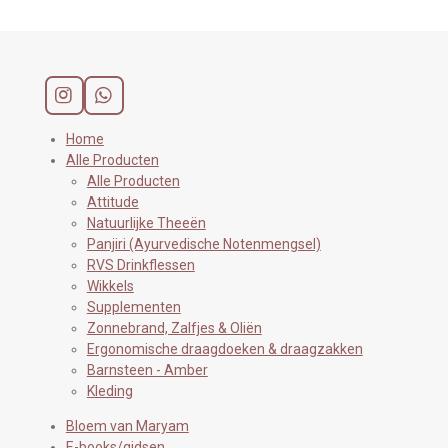
I
W
n
h
s
a
Home
t
t
Alle Producten
a
s
Alle Producten
g
A
Attitude
r
p
Natuurlijke Theeën
a
p
Panjiri (Ayurvedische Notenmengsel)
m
RVS Drinkflessen
Wikkels
Supplementen
Zonnebrand, Zalfjes & Oliën
Ergonomische draagdoeken & draagzakken
Barnsteen - Amber
Kleding
Bloem van Maryam
E-books/gidsen