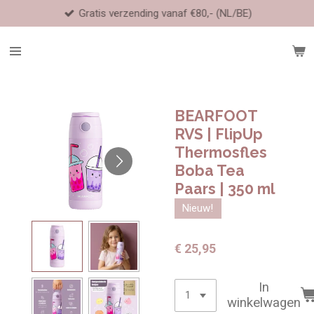
Gratis verzending vanaf €80,- (NL/BE)
Ga
direct
naar
de
hoofdinhoud
BEARFOOT
RVS | FlipUp
Thermosfles
Boba Tea
Paars | 350 ml
Nieuw!
€ 25,95
In
winkelwagen