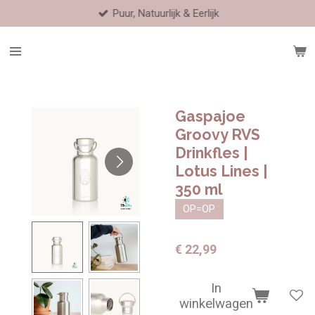
Puur, Natuurlijk & Eerlijk
Ga
direct
naar
de
hoofdinhoud
Gaspajoe
Groovy RVS
Drinkfles |
Lotus Lines |
350 ml
OP=OP
€ 22,99
In
winkelwagen