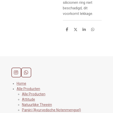
silicionen ring niet
beschadigd, dit
voorkomt lekkage.
D
D
S
D
e
e
h
e
l
e
a
l
e
l
r
e
n
e
n
I
W
n
h
s
a
Home
t
t
Alle Producten
a
s
Alle Producten
g
A
Attitude
r
p
Natuurlijke Theeën
a
p
Panjiri (Ayurvedische Notenmengsel)
m