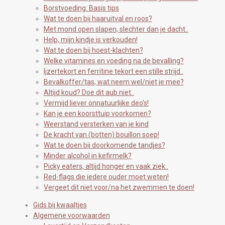
Borstvoeding: Basis tips
Wat te doen bij haaruitval en roos?
Met mond open slapen, slechter dan je dacht..
Help, mijn kindje is verkouden!
Wat te doen bij hoest-klachten?
Welke vitamines en voeding na de bevalling?
Ijzertekort en ferritine tekort een stille strijd..
Bevalkoffer/tas, wat neem wel/niet je mee?
Altijd koud? Doe dit aub niet..
Vermijd liever onnatuurlijke deo's!
Kan je een koorsttuip voorkomen?
Weerstand versterken van je kind
De kracht van (botten) bouillon soep!
Wat te doen bij doorkomende tandjes?
Minder alcohol in kefirmelk?
Picky eaters, altijd honger en vaak ziek..
Red-flags die iedere ouder moet weten!
Vergeet dit niet voor/na het zwemmen te doen!
Gids bij kwaaltjes
Algemene voorwaarden