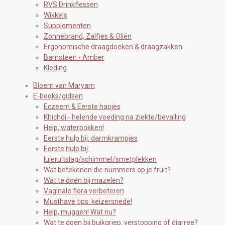
RVS Drinkflessen
Wikkels
Supplementen
Zonnebrand, Zalfjes & Oliën
Ergonomische draagdoeken & draagzakken
Barnsteen - Amber
Kleding
Bloem van Maryam
E-books/gidsen
Eczeem & Eerste hapjes
Khichdi - helende voeding na ziekte/bevalling
Help, waterpokken!
Eerste hulp bij: darmkrampjes
Eerste hulp bij:
luieruitslag/schimmel/smetplekken
Wat betekenen die nummers op je fruit?
Wat te doen bij mazelen?
Vaginale flora verbeteren
Musthave tips: keizersnede!
Help, muggen! Wat nu?
Wat te doen bij buikgriep, verstopping of diarree?