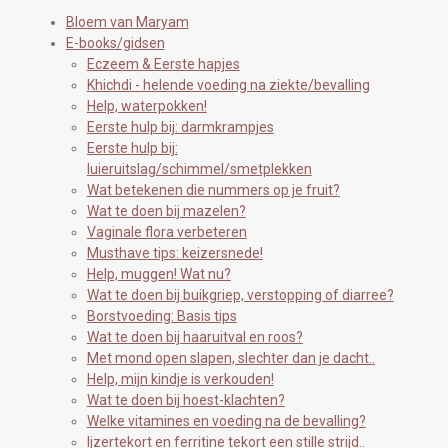
Bloem van Maryam
E-books/gidsen
Eczeem & Eerste hapjes
Khichdi - helende voeding na ziekte/bevalling
Help, waterpokken!
Eerste hulp bij: darmkrampjes
Eerste hulp bij:
luieruitslag/schimmel/smetplekken
Wat betekenen die nummers op je fruit?
Wat te doen bij mazelen?
Vaginale flora verbeteren
Musthave tips: keizersnede!
Help, muggen! Wat nu?
Wat te doen bij buikgriep, verstopping of diarree?
Borstvoeding: Basis tips
Wat te doen bij haaruitval en roos?
Met mond open slapen, slechter dan je dacht..
Help, mijn kindje is verkouden!
Wat te doen bij hoest-klachten?
Welke vitamines en voeding na de bevalling?
Ijzertekort en ferritine tekort een stille strijd..