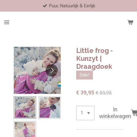
Puur, Natuurlijk & Eerlijk
Ga
direct
naar
de
hoofdinhoud
Little frog -
Kunzyt |
Draagdoek
Sale!
€ 39,95
€ 59,95
In
winkelwagen