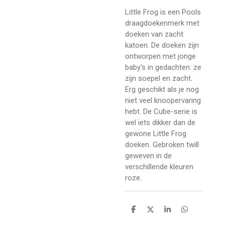
Little Frog is een Pools
draagdoekenmerk met
doeken van zacht
katoen. De doeken zijn
ontworpen met jonge
baby's in gedachten: ze
zijn soepel en zacht.
Erg geschikt als je nog
niet veel knoopervaring
hebt. De Cube-serie is
wel iets dikker dan de
gewone Little Frog
doeken.
Gebroken twill
geweven in de
verschillende kleuren
roze.
D
D
S
D
e
e
h
e