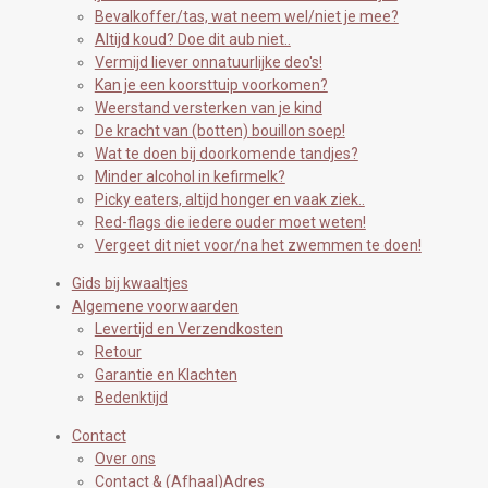
Bevalkoffer/tas, wat neem wel/niet je mee?
Altijd koud? Doe dit aub niet..
Vermijd liever onnatuurlijke deo's!
Kan je een koorsttuip voorkomen?
Weerstand versterken van je kind
De kracht van (botten) bouillon soep!
Wat te doen bij doorkomende tandjes?
Minder alcohol in kefirmelk?
Picky eaters, altijd honger en vaak ziek..
Red-flags die iedere ouder moet weten!
Vergeet dit niet voor/na het zwemmen te doen!
Gids bij kwaaltjes
Algemene voorwaarden
Levertijd en Verzendkosten
Retour
Garantie en Klachten
Bedenktijd
Contact
Over ons
Contact & (Afhaal)Adres