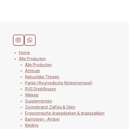
l
e
a
l
e
l
r
e
n
e
n
I
W
n
h
s
a
Home
t
t
Alle Producten
a
s
Alle Producten
g
A
Attitude
r
p
Natuurlijke Theeën
a
p
Panjiri (Ayurvedische Notenmengsel)
m
RVS Drinkflessen
Wikkels
Supplementen
Zonnebrand, Zalfjes & Oliën
Ergonomische draagdoeken & draagzakken
Barnsteen - Amber
Kleding