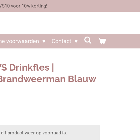
VS10 voor 10% korting!
ne voorwaarden
Contact
 Drinkfles |
 Brandweerman Blauw
dit product weer op voorraad is.