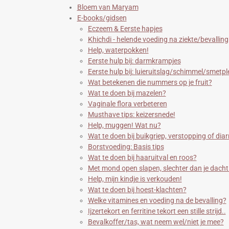
Bloem van Maryam
E-books/gidsen
Eczeem & Eerste hapjes
Khichdi - helende voeding na ziekte/bevalling
Help, waterpokken!
Eerste hulp bij: darmkrampjes
Eerste hulp bij: luieruitslag/schimmel/smetp
Wat betekenen die nummers op je fruit?
Wat te doen bij mazelen?
Vaginale flora verbeteren
Musthave tips: keizersnede!
Help, muggen! Wat nu?
Wat te doen bij buikgriep, verstopping of diar
Borstvoeding: Basis tips
Wat te doen bij haaruitval en roos?
Met mond open slapen, slechter dan je dacht
Help, mijn kindje is verkouden!
Wat te doen bij hoest-klachten?
Welke vitamines en voeding na de bevalling?
Ijzertekort en ferritine tekort een stille strijd..
Bevalkoffer/tas, wat neem wel/niet je mee?