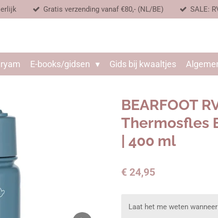
erlijk
Gratis verzending vanaf €80,- (NL/BE)
SALE: R
aryam
E-books/gidsen
Gids bij kwaaltjes
Algeme
BEARFOOT RVS
Thermosfles
| 400 ml
€ 24,95
Laat het me weten wanneer 