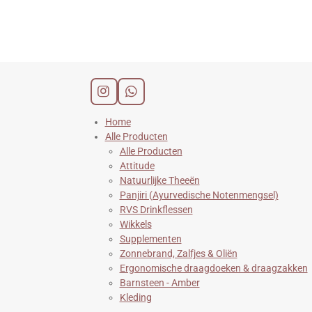
I
W
n
h
s
a
Home
t
t
Alle Producten
a
s
Alle Producten
g
A
Attitude
r
p
Natuurlijke Theeën
a
p
Panjiri (Ayurvedische Notenmengsel)
m
RVS Drinkflessen
Wikkels
Supplementen
Zonnebrand, Zalfjes & Oliën
Ergonomische draagdoeken & draagzakken
Barnsteen - Amber
Kleding