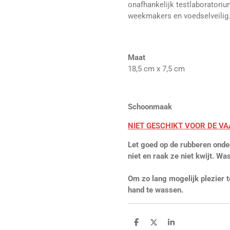
onafhankelijk testlaboratorium
weekmakers en voedselveilig
Maat
18,5 cm x 7,5 cm
Schoonmaak
NIET GESCHIKT VOOR DE V
Let goed op de rubberen onde
niet en raak ze niet kwijt. Wa
Om zo lang mogelijk plezier 
hand te wassen.
D
D
S