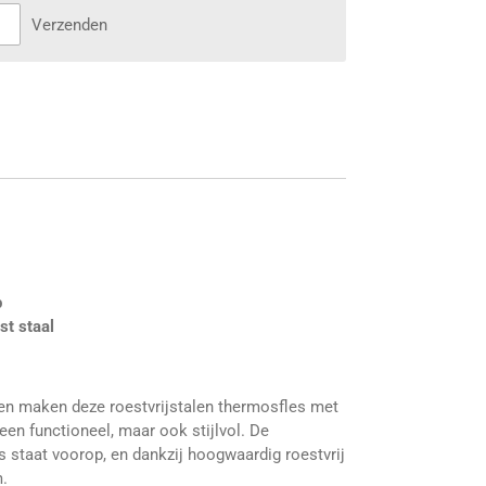
Verzenden
p
t staal
n maken deze roestvrijstalen thermosfles met
een functioneel, maar ook stijlvol. De
s staat voorop, en dankzij hoogwaardig roestvrij
m.