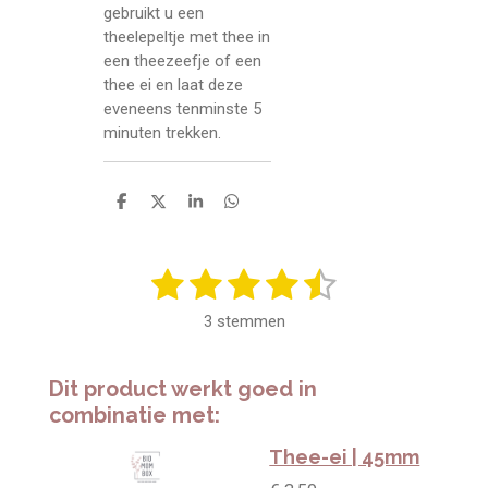
gebruikt u een
theelepeltje met thee in
een theezeefje of een
thee ei en laat deze
eveneens tenminste 5
minuten trekken.
D
D
S
D
e
e
h
e
l
e
a
l
e
l
r
e
1
2
3
4
5
n
e
n
S
R
t
a
s
s
s
s
s
e
3 stemmen
t
m
t
t
t
t
t
i
m
n
e
e
e
e
e
e
Dit product werkt goed in
n
g
combinatie met:
r
r
r
r
r
:
4
r
r
r
r
Thee-ei | 45mm
.