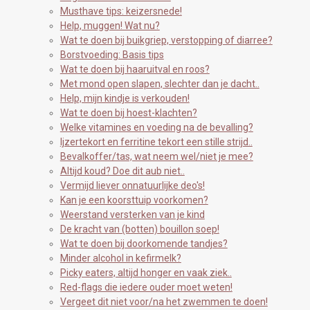
Musthave tips: keizersnede!
Help, muggen! Wat nu?
Wat te doen bij buikgriep, verstopping of diarree?
Borstvoeding: Basis tips
Wat te doen bij haaruitval en roos?
Met mond open slapen, slechter dan je dacht..
Help, mijn kindje is verkouden!
Wat te doen bij hoest-klachten?
Welke vitamines en voeding na de bevalling?
Ijzertekort en ferritine tekort een stille strijd..
Bevalkoffer/tas, wat neem wel/niet je mee?
Altijd koud? Doe dit aub niet..
Vermijd liever onnatuurlijke deo's!
Kan je een koorsttuip voorkomen?
Weerstand versterken van je kind
De kracht van (botten) bouillon soep!
Wat te doen bij doorkomende tandjes?
Minder alcohol in kefirmelk?
Picky eaters, altijd honger en vaak ziek..
Red-flags die iedere ouder moet weten!
Vergeet dit niet voor/na het zwemmen te doen!