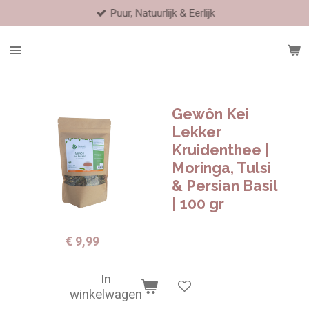
Puur, Natuurlijk & Eerlijk
Ga
direct
naar
de
hoofdinhoud
Gewôn Kei
Lekker
Kruidenthee |
Moringa, Tulsi
& Persian Basil
| 100 gr
€ 9,99
In
winkelwagen