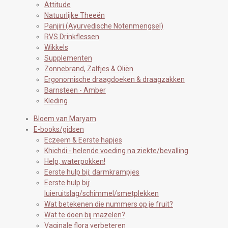
g
A
Attitude
r
p
Natuurlijke Theeën
a
p
Panjiri (Ayurvedische Notenmengsel)
m
RVS Drinkflessen
Wikkels
Supplementen
Zonnebrand, Zalfjes & Oliën
Ergonomische draagdoeken & draagzakken
Barnsteen - Amber
Kleding
Bloem van Maryam
E-books/gidsen
Eczeem & Eerste hapjes
Khichdi - helende voeding na ziekte/bevalling
Help, waterpokken!
Eerste hulp bij: darmkrampjes
Eerste hulp bij:
luieruitslag/schimmel/smetplekken
Wat betekenen die nummers op je fruit?
Wat te doen bij mazelen?
Vaginale flora verbeteren