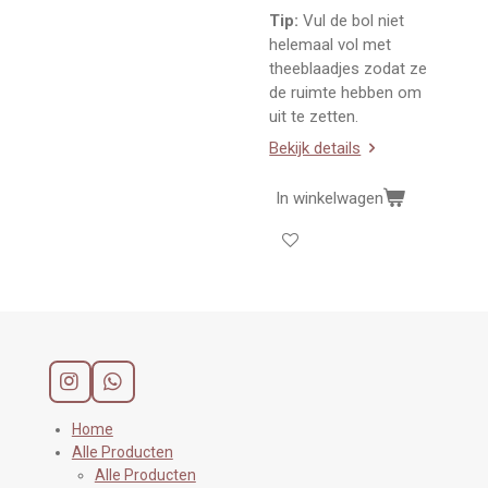
Tip:
Vul de bol niet
helemaal vol met
theeblaadjes zodat ze
de ruimte hebben om
uit te zetten.
Bekijk details
In winkelwagen
I
W
n
h
s
a
Home
t
t
Alle Producten
a
s
Alle Producten