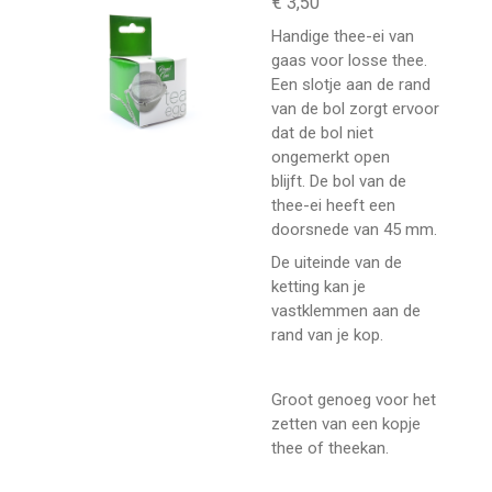
e
e
e
e
€ 3,50
3
n
n
n
n
3
Handige thee-ei van
3
gaas voor losse thee.
3
Een slotje aan de rand
3
van de bol zorgt ervoor
3
dat de bol niet
3
ongemerkt open
3
blijft.
De bol van de
3
thee-ei heeft een
3
doorsnede van 45 mm.
3
De uiteinde van de
3
ketting kan je
3
vastklemmen aan de
s
rand van je kop.
t
e
r
Groot genoeg voor het
r
zetten van een kopje
e
thee of theekan.
n