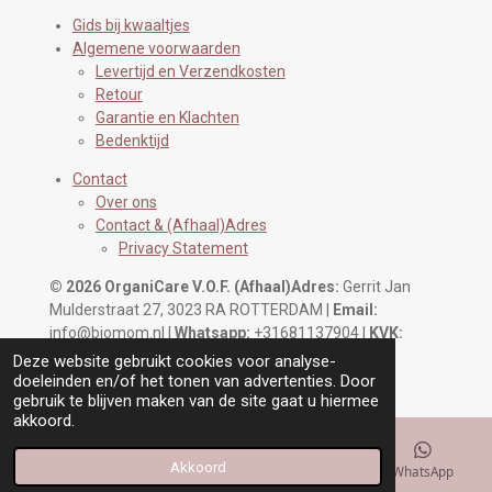
Gids bij kwaaltjes
Algemene voorwaarden
Levertijd en Verzendkosten
Retour
Garantie en Klachten
Bedenktijd
Contact
Over ons
Contact & (Afhaal)Adres
Privacy Statement
© 2026 OrganiCare V.O.F.
(Afhaal)Adres:
Gerrit Jan
Mulderstraat 27, 3023 RA ROTTERDAM |
Email:
info@biomom.nl |
Whatsapp:
+31681137904 |
KVK:
93320620 |
BTW:
NL866353665B01
Deze website gebruikt cookies voor analyse-
doeleinden en/of het tonen van advertenties. Door
gebruik te blijven maken van de site gaat u hiermee
akkoord.
Akkoord
E-mailadres
Kaart
Instagram
WhatsApp